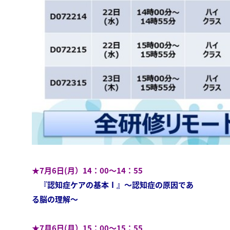
★7月6日(月）14：00～14：55
『認知症ケアの基本Ⅰ』～認知症の原因であ
る脳の理解～
★7月6日(月）15：00～15：55