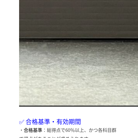
✅ 合格基準・有効期間
・
合格基準
：総得点で60％以上、かつ各科目群