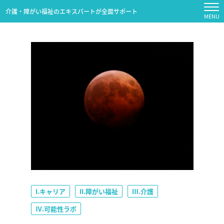
介護・障がい福祉のエキスパートが全面サポート
I.キャリア
II.障がい福祉
Ⅲ.介護
Ⅳ.可能性ラボ