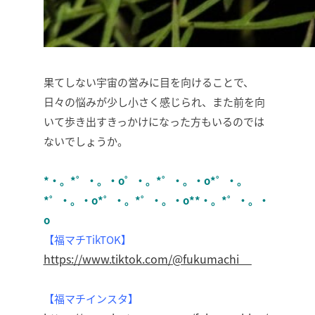
果てしない宇宙の営みに目を向けることで、
日々の悩みが少し小さく感じられ、また前を向
いて歩き出すきっかけになった方もいるのでは
ないでしょうか。
*・。*゜・。・o゜・。*゜・。・o*゜・。
*゜・。・o*゜・。*゜・。・o**・。*゜・。・
o
【福マチTikTOK】
https://www.tiktok.com/@fukumachi__
【福マチインスタ】