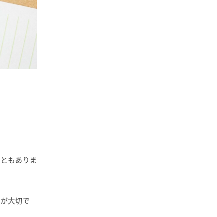
こともありま
。
とが大切で