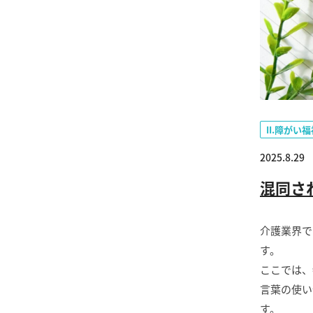
II.障がい
2025.8.29
混同さ
介護業界で
す。
ここでは、
言葉の使い
す。