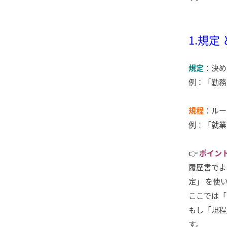
1.規定
規定
：決め
例：「勤務
規程
：ルー
例：「就業
👉
ポイン
履歴書でよ
定」 を使
ここでは「
もし「規程
す。