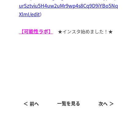
urSztviu5H4uw2uMr9wp4s8Cq9D9iYBo5Nq
XlmI/edit
）
【可能性ラボ】
★
インスタ始めました！★
一覧を見る
前へ
次へ