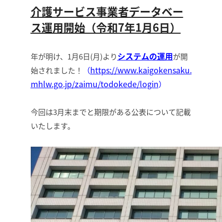
介護サービス事業者データベー
ス運用開始（令和7年1月6日）
システムの運用
年が明け、1月6日(月)より
が開
https://www.kaigokensaku.
始されました！
（
mhlw.go.jp/zaimu/todokede/login
）
今回は3月末までと期限がある公表について記載
いたします。