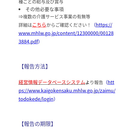
種ごとの給与及び賞与
その他必要な事項
⇒複数の介護サービス事業の有無等
こちら
https://
詳細は
からご確認ください！
（
www.mhlw.go.jp/content/12300000/00128
3884.pdf
）
【報告方法】
経営情報データベースシステム
htt
よ
り報告
（
ps://www.kaigokensaku.mhlw.go.jp/zaimu/
todokede/login
）
【報告の期限】